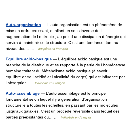
Auto-organisation
— L auto organisation est un phénomène de
mise en ordre croissant, et allant en sens inverse de l
augmentation de l entropie ; au prix d une dissipation d énergie qui
servira à maintenir cette structure. C est une tendance, tant au
niveau des… …
Wikipédia en Français
Équilibre acido-basique
— L équilibre acido basique est une
branche de la diététique et se rapporte à la partie de l homéostase
humaine traitant du Métabolisme acido basique (à savoir l
équilibre entre l acidité et l alcalinité du corps) qui est influencé par
l absorption …
Wikipédia en Français
Auto-assemblage
— L’auto assemblage est le principe
fondamental selon lequel il y a génération d’organisation
structurelle à toutes les échelles, en passant par les molécules
jusqu’aux galaxies. C’est un procédé réversible dans lequel des
parties préexistantes ou… …
Wikipédia en Français