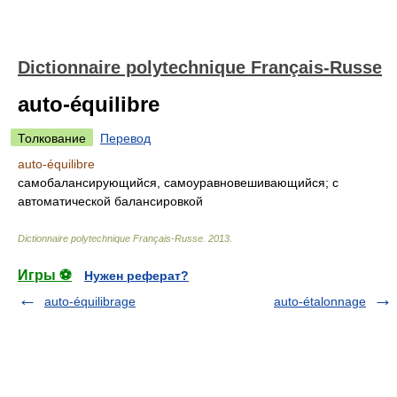
Dictionnaire polytechnique Français-Russe
auto-équilibre
Толкование
Перевод
auto-équilibre
самобалансирующийся, самоуравновешивающийся; с
автоматической балансировкой
Dictionnaire polytechnique Français-Russe
.
2013
.
Игры ⚽
Нужен реферат?
auto-équilibrage
auto-étalonnage