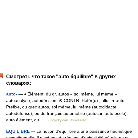
Смотреть что такое "auto-équilibre" в других
словарях:
auto-
— ♦ Élément, du gr. autos « soi même, lui même » :
autoanalyse, autodérision. ⊗ CONTR. Hétér(o) ; allo . ● auto
Préfixe, du grec autos, soi même, lui même (autodidacte,
autodéfense), ou du français automobile (autocar, auto école).
auto élément, du …
Encyclopédie Universelle
ÉQUILIBRE
— La notion d’équilibre a une puissance heuristique
exceptionnelle. Il n’est pas de régions d’objectivité où elle ne se