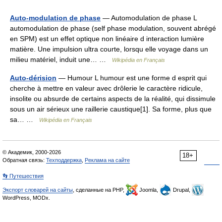
Auto-modulation de phase
— Automodulation de phase L
automodulation de phase (self phase modulation, souvent abrégé
en SPM) est un effet optique non linéaire d interaction lumière
matière. Une impulsion ultra courte, lorsqu elle voyage dans un
milieu matériel, induit une… …
Wikipédia en Français
Auto-dérision
— Humour L humour est une forme d esprit qui
cherche à mettre en valeur avec drôlerie le caractère ridicule,
insolite ou absurde de certains aspects de la réalité, qui dissimule
sous un air sérieux une raillerie caustique[1]. Sa forme, plus que
sa… …
Wikipédia en Français
© Академик, 2000-2026
18+
Обратная связь:
Техподдержка
,
Реклама на сайте
👣 Путешествия
Экспорт словарей на сайты
, сделанные на PHP,
Joomla,
Drupal,
WordPress, MODx.